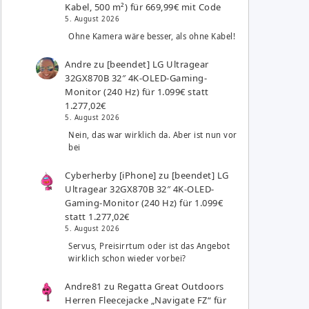
Kabel, 500 m²) für 669,99€ mit Code
5. August 2026
Ohne Kamera wäre besser, als ohne Kabel!
Andre
zu
[beendet] LG Ultragear
32GX870B 32″ 4K-OLED-Gaming-
Monitor (240 Hz) für 1.099€ statt
1.277,02€
5. August 2026
Nein, das war wirklich da. Aber ist nun vor
bei
Cyberherby [iPhone]
zu
[beendet] LG
Ultragear 32GX870B 32″ 4K-OLED-
Gaming-Monitor (240 Hz) für 1.099€
statt 1.277,02€
5. August 2026
Servus, Preisirrtum oder ist das Angebot
wirklich schon wieder vorbei?
Andre81
zu
Regatta Great Outdoors
Herren Fleecejacke „Navigate FZ“ für