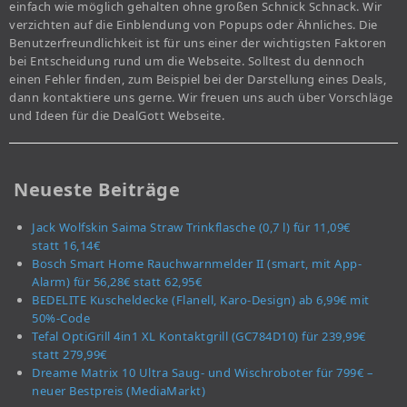
einfach wie möglich gehalten ohne großen Schnick Schnack. Wir
verzichten auf die Einblendung von Popups oder Ähnliches. Die
Benutzerfreundlichkeit ist für uns einer der wichtigsten Faktoren
bei Entscheidung rund um die Webseite. Solltest du dennoch
einen Fehler finden, zum Beispiel bei der Darstellung eines Deals,
dann kontaktiere uns gerne. Wir freuen uns auch über Vorschläge
und Ideen für die DealGott Webseite.
Neueste Beiträge
Jack Wolfskin Saima Straw Trinkflasche (0,7 l) für 11,09€
statt 16,14€
Bosch Smart Home Rauchwarnmelder II (smart, mit App-
Alarm) für 56,28€ statt 62,95€
BEDELITE Kuscheldecke (Flanell, Karo-Design) ab 6,99€ mit
50%-Code
Tefal OptiGrill 4in1 XL Kontaktgrill (GC784D10) für 239,99€
statt 279,99€
Dreame Matrix 10 Ultra Saug- und Wischroboter für 799€ –
neuer Bestpreis (MediaMarkt)