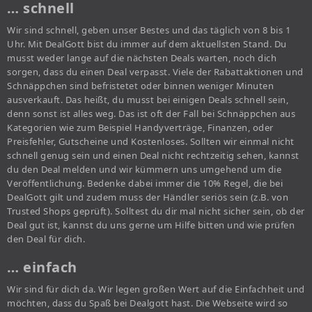
… schnell
Wir sind schnell, geben unser Bestes und das täglich von 8 bis 1
Uhr. Mit DealGott bist du immer auf dem aktuellsten Stand. Du
musst weder lange auf die nächsten Deals warten, noch dich
sorgen, dass du einen Deal verpasst. Viele der Rabattaktionen und
Schnäppchen sind befristetet oder binnen weniger Minuten
ausverkauft. Das heißt, du musst bei einigen Deals schnell sein,
denn sonst ist alles weg. Das ist oft der Fall bei Schnäppchen aus
Kategorien wie zum Beispiel Handyverträge, Finanzen, oder
Preisfehler, Gutscheine und Kostenloses. Sollten wir einmal nicht
schnell genug sein und einen Deal nicht rechtzeitig sehen, kannst
du den Deal melden und wir kümmern uns umgehend um die
Veröffentlichung. Bedenke dabei immer die 10% Regel, die bei
DealGott gilt und zudem muss der Händler seriös sein (z.B. von
Trusted Shops geprüft). Solltest du dir mal nicht sicher sein, ob der
Deal gut ist, kannst du uns gerne um Hilfe bitten und wie prüfen
den Deal für dich.
… einfach
Wir sind für dich da. Wir legen großen Wert auf die Einfachheit und
möchten, dass du Spaß bei Dealgott hast. Die Webseite wird so