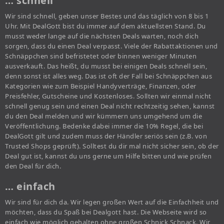
… schnell
Wir sind schnell, geben unser Bestes und das täglich von 8 bis 1
Uhr. Mit DealGott bist du immer auf dem aktuellsten Stand. Du
musst weder lange auf die nächsten Deals warten, noch dich
sorgen, dass du einen Deal verpasst. Viele der Rabattaktionen und
Schnäppchen sind befristetet oder binnen weniger Minuten
ausverkauft. Das heißt, du musst bei einigen Deals schnell sein,
denn sonst ist alles weg. Das ist oft der Fall bei Schnäppchen aus
Kategorien wie zum Beispiel Handyverträge, Finanzen, oder
Preisfehler, Gutscheine und Kostenloses. Sollten wir einmal nicht
schnell genug sein und einen Deal nicht rechtzeitig sehen, kannst
du den Deal melden und wir kümmern uns umgehend um die
Veröffentlichung. Bedenke dabei immer die 10% Regel, die bei
DealGott gilt und zudem muss der Händler seriös sein (z.B. von
Trusted Shops geprüft). Solltest du dir mal nicht sicher sein, ob der
Deal gut ist, kannst du uns gerne um Hilfe bitten und wie prüfen
den Deal für dich.
… einfach
Wir sind für dich da. Wir legen großen Wert auf die Einfachheit und
möchten, dass du Spaß bei Dealgott hast. Die Webseite wird so
einfach wie möglich gehalten ohne großen Schnick Schnack. Wir