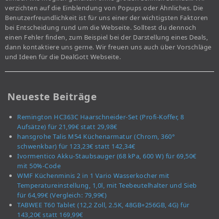
verzichten auf die Einblendung von Popups oder Ähnliches. Die
Benutzerfreundlichkeit ist für uns einer der wichtigsten Faktoren
bei Entscheidung rund um die Webseite. Solltest du dennoch
einen Fehler finden, zum Beispiel bei der Darstellung eines Deals,
dann kontaktiere uns gerne. Wir freuen uns auch über Vorschläge
und Ideen für die DealGott Webseite.
Neueste Beiträge
Remington HC363C Haarschneider-Set (Profi-Koffer, 8
Aufsätze) für 21,99€ statt 29,98€
hansgrohe Talis M54 Küchenarmatur (Chrom, 360°
schwenkbar) für 123,23€ statt 142,34€
Ivormentico Akku-Staubsauger (68 kPa, 600 W) für 69,50€
mit 50%-Code
WMF Küchenminis 2 in 1 Vario Wasserkocher mit
Temperatureinstellung, 1,0l, mit Teebeutelhalter und Sieb
für 64,99€ (Vergleich: 79,99€)
TABWEE T60 Tablet (12,2 Zoll, 2.5K, 48GB+256GB, 4G) für
143,20€ statt 169,99€