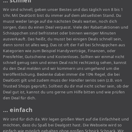
… schnell
Wir sind schnell, geben unser Bestes und das täglich von 8 bis 1
Uhr. Mit DealGott bist du immer auf dem aktuellsten Stand. Du
musst weder lange auf die nächsten Deals warten, noch dich
sorgen, dass du einen Deal verpasst. Viele der Rabattaktionen und
Schnäppchen sind befristetet oder binnen weniger Minuten
ausverkauft. Das heißt, du musst bei einigen Deals schnell sein,
denn sonst ist alles weg. Das ist oft der Fall bei Schnäppchen aus
Kategorien wie zum Beispiel Handyverträge, Finanzen, oder
Preisfehler, Gutscheine und Kostenloses. Sollten wir einmal nicht
schnell genug sein und einen Deal nicht rechtzeitig sehen, kannst
du den Deal melden und wir kümmern uns umgehend um die
Veröffentlichung. Bedenke dabei immer die 10% Regel, die bei
DealGott gilt und zudem muss der Händler seriös sein (z.B. von
Trusted Shops geprüft). Solltest du dir mal nicht sicher sein, ob der
Deal gut ist, kannst du uns gerne um Hilfe bitten und wie prüfen
den Deal für dich.
… einfach
Wir sind für dich da. Wir legen großen Wert auf die Einfachheit und
möchten, dass du Spaß bei Dealgott hast. Die Webseite wird so
einfach wie möglich gehalten ohne großen Schnick Schnack. Wir