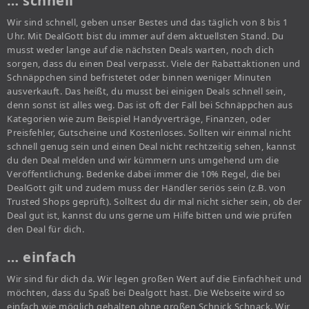
… schnell
Wir sind schnell, geben unser Bestes und das täglich von 8 bis 1
Uhr. Mit DealGott bist du immer auf dem aktuellsten Stand. Du
musst weder lange auf die nächsten Deals warten, noch dich
sorgen, dass du einen Deal verpasst. Viele der Rabattaktionen und
Schnäppchen sind befristetet oder binnen weniger Minuten
ausverkauft. Das heißt, du musst bei einigen Deals schnell sein,
denn sonst ist alles weg. Das ist oft der Fall bei Schnäppchen aus
Kategorien wie zum Beispiel Handyverträge, Finanzen, oder
Preisfehler, Gutscheine und Kostenloses. Sollten wir einmal nicht
schnell genug sein und einen Deal nicht rechtzeitig sehen, kannst
du den Deal melden und wir kümmern uns umgehend um die
Veröffentlichung. Bedenke dabei immer die 10% Regel, die bei
DealGott gilt und zudem muss der Händler seriös sein (z.B. von
Trusted Shops geprüft). Solltest du dir mal nicht sicher sein, ob der
Deal gut ist, kannst du uns gerne um Hilfe bitten und wie prüfen
den Deal für dich.
… einfach
Wir sind für dich da. Wir legen großen Wert auf die Einfachheit und
möchten, dass du Spaß bei Dealgott hast. Die Webseite wird so
einfach wie möglich gehalten ohne großen Schnick Schnack. Wir