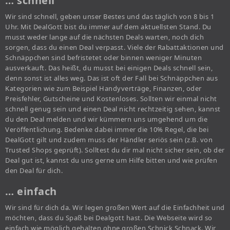
… schnell
Wir sind schnell, geben unser Bestes und das täglich von 8 bis 1
Uhr. Mit DealGott bist du immer auf dem aktuellsten Stand. Du
musst weder lange auf die nächsten Deals warten, noch dich
sorgen, dass du einen Deal verpasst. Viele der Rabattaktionen und
Schnäppchen sind befristetet oder binnen weniger Minuten
ausverkauft. Das heißt, du musst bei einigen Deals schnell sein,
denn sonst ist alles weg. Das ist oft der Fall bei Schnäppchen aus
Kategorien wie zum Beispiel Handyverträge, Finanzen, oder
Preisfehler, Gutscheine und Kostenloses. Sollten wir einmal nicht
schnell genug sein und einen Deal nicht rechtzeitig sehen, kannst
du den Deal melden und wir kümmern uns umgehend um die
Veröffentlichung. Bedenke dabei immer die 10% Regel, die bei
DealGott gilt und zudem muss der Händler seriös sein (z.B. von
Trusted Shops geprüft). Solltest du dir mal nicht sicher sein, ob der
Deal gut ist, kannst du uns gerne um Hilfe bitten und wie prüfen
den Deal für dich.
… einfach
Wir sind für dich da. Wir legen großen Wert auf die Einfachheit und
möchten, dass du Spaß bei Dealgott hast. Die Webseite wird so
einfach wie möglich gehalten ohne großen Schnick Schnack. Wir