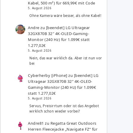
Kabel, 500 m²) für 669,99€ mit Code
5. August 2026
Ohne Kamera wäre besser, als ohne Kabel!
Andre
zu
[beendet] LG Ultragear
32GX870B 32″ 4K-OLED-Gaming-
Monitor (240 Hz) für 1.099€ statt
1.277,02€
5. August 2026
Nein, das war wirklich da. Aber ist nun vor
bei
Cyberherby [iPhone]
zu
[beendet] LG
Ultragear 32GX870B 32″ 4K-OLED-
Gaming-Monitor (240 Hz) für 1.099€
statt 1.277,02€
5. August 2026
Servus, Preisirrtum oder ist das Angebot
wirklich schon wieder vorbei?
Andre81
zu
Regatta Great Outdoors
Herren Fleecejacke „Navigate FZ“ für