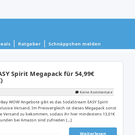
eals
Ratgeber
Schnäppchen melden
SY Spirit Megapack für 54,99€
)
Keine Kommentare
 eBay WOW Angebote gibt es das SodaStream EASY Spirit
klusive Versand. Im Preisvergleich ist dieses Megapack sonst
ive Versand zu bekommen, sodass ihr hier mindestens 13,01€
Kunden bei Amazon sind zufrieden […]
Weiterlesen