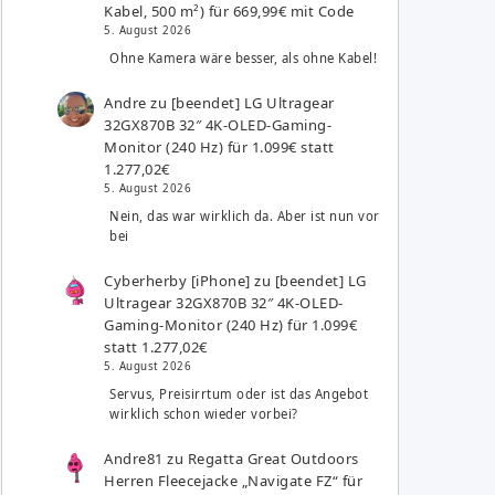
Kabel, 500 m²) für 669,99€ mit Code
5. August 2026
Ohne Kamera wäre besser, als ohne Kabel!
Andre
zu
[beendet] LG Ultragear
32GX870B 32″ 4K-OLED-Gaming-
Monitor (240 Hz) für 1.099€ statt
1.277,02€
5. August 2026
Nein, das war wirklich da. Aber ist nun vor
bei
Cyberherby [iPhone]
zu
[beendet] LG
Ultragear 32GX870B 32″ 4K-OLED-
Gaming-Monitor (240 Hz) für 1.099€
statt 1.277,02€
5. August 2026
Servus, Preisirrtum oder ist das Angebot
wirklich schon wieder vorbei?
Andre81
zu
Regatta Great Outdoors
Herren Fleecejacke „Navigate FZ“ für