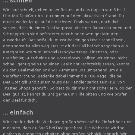
… schnell
Wir sind schnell, geben unser Bestes und das täglich von 8 bis 1
Uhr. Mit DealGott bist du immer auf dem aktuellsten Stand. Du
musst weder lange auf die nächsten Deals warten, noch dich
sorgen, dass du einen Deal verpasst. Viele der Rabattaktionen und
Schnäppchen sind befristetet oder binnen weniger Minuten
ausverkauft. Das heißt, du musst bei einigen Deals schnell sein,
denn sonst ist alles weg. Das ist oft der Fall bei Schnäppchen aus
Kategorien wie zum Beispiel Handyverträge, Finanzen, oder
Preisfehler, Gutscheine und Kostenloses. Sollten wir einmal nicht
schnell genug sein und einen Deal nicht rechtzeitig sehen, kannst
du den Deal melden und wir kümmern uns umgehend um die
Veröffentlichung. Bedenke dabei immer die 10% Regel, die bei
DealGott gilt und zudem muss der Händler seriös sein (z.B. von
Trusted Shops geprüft). Solltest du dir mal nicht sicher sein, ob der
Deal gut ist, kannst du uns gerne um Hilfe bitten und wie prüfen
den Deal für dich.
… einfach
Wir sind für dich da. Wir legen großen Wert auf die Einfachheit und
möchten, dass du Spaß bei Dealgott hast. Die Webseite wird so
einfach wie möglich gehalten ohne großen Schnick Schnack. Wir