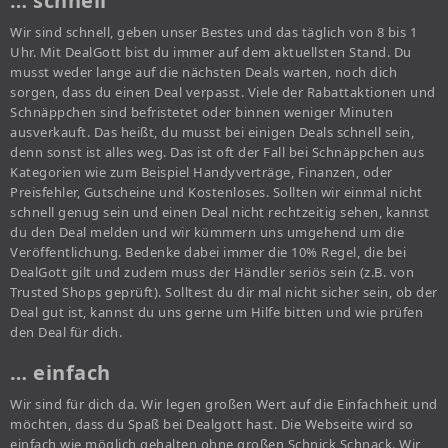
… schnell
Wir sind schnell, geben unser Bestes und das täglich von 8 bis 1
Uhr. Mit DealGott bist du immer auf dem aktuellsten Stand. Du
musst weder lange auf die nächsten Deals warten, noch dich
sorgen, dass du einen Deal verpasst. Viele der Rabattaktionen und
Schnäppchen sind befristetet oder binnen weniger Minuten
ausverkauft. Das heißt, du musst bei einigen Deals schnell sein,
denn sonst ist alles weg. Das ist oft der Fall bei Schnäppchen aus
Kategorien wie zum Beispiel Handyverträge, Finanzen, oder
Preisfehler, Gutscheine und Kostenloses. Sollten wir einmal nicht
schnell genug sein und einen Deal nicht rechtzeitig sehen, kannst
du den Deal melden und wir kümmern uns umgehend um die
Veröffentlichung. Bedenke dabei immer die 10% Regel, die bei
DealGott gilt und zudem muss der Händler seriös sein (z.B. von
Trusted Shops geprüft). Solltest du dir mal nicht sicher sein, ob der
Deal gut ist, kannst du uns gerne um Hilfe bitten und wie prüfen
den Deal für dich.
… einfach
Wir sind für dich da. Wir legen großen Wert auf die Einfachheit und
möchten, dass du Spaß bei Dealgott hast. Die Webseite wird so
einfach wie möglich gehalten ohne großen Schnick Schnack. Wir