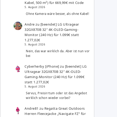
Kabel, 500 m²) für 669,99€ mit Code
5. August 2026
Ohne Kamera wäre besser, als ohne Kabel!
Andre
zu
[beendet] LG Ultragear
32GX870B 32″ 4K-OLED-Gaming-
Monitor (240 Hz) für 1.099€ statt
1.277,02€
5. August 2026
Nein, das war wirklich da. Aber ist nun vor
bei
Cyberherby [iPhone]
zu
[beendet] LG
Ultragear 32GX870B 32″ 4K-OLED-
Gaming-Monitor (240 Hz) für 1.099€
statt 1.277,02€
5. August 2026
Servus, Preisirrtum oder ist das Angebot
wirklich schon wieder vorbei?
Andre81
zu
Regatta Great Outdoors
Herren Fleecejacke „Navigate FZ“ für