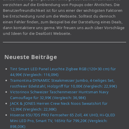
verzichten auf die Einblendung von Popups oder Ähnliches. Die
Benutzerfreundlichkeit ist für uns einer der wichtigsten Faktoren
bei Entscheidung rund um die Webseite. Solltest du dennoch
einen Fehler finden, zum Beispiel bei der Darstellung eines Deals,
dann kontaktiere uns gerne. Wir freuen uns auch über Vorschläge
und Ideen für die DealGott Webseite.
Neueste Beiträge
Tint Smart LED Panel Leuchte Zigbee RGB (120×30 cm) für
44,99€ (Vergleich: 116,09€)
Tramontina DYNAMIC Steakmesser Jumbo, 4-teiliges Set,
rostfreier Edelstahl, Holzgriff für 10,00€ (Vergleich: 22,99€)
Victorinox Schweizer Taschenmesser Huntsman Navy
Camouflage für 32,99€ (Vergleich: 36,98€)
JACK & JONES Herren Crew Neck Noos Sweatshirt für
12,99€ (Vergleich: 22,98€)
Hisense 65U7DS PRO Fernseher 65 Zoll, 4K UHD, Hi-QLED
Mini LED Pro, Smart TV, 165Hz für 799,20€ (Vergleich:
898,00€)