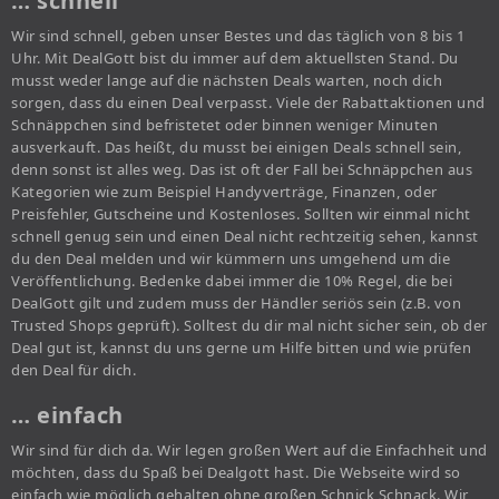
… schnell
Wir sind schnell, geben unser Bestes und das täglich von 8 bis 1
Uhr. Mit DealGott bist du immer auf dem aktuellsten Stand. Du
musst weder lange auf die nächsten Deals warten, noch dich
sorgen, dass du einen Deal verpasst. Viele der Rabattaktionen und
Schnäppchen sind befristetet oder binnen weniger Minuten
ausverkauft. Das heißt, du musst bei einigen Deals schnell sein,
denn sonst ist alles weg. Das ist oft der Fall bei Schnäppchen aus
Kategorien wie zum Beispiel Handyverträge, Finanzen, oder
Preisfehler, Gutscheine und Kostenloses. Sollten wir einmal nicht
schnell genug sein und einen Deal nicht rechtzeitig sehen, kannst
du den Deal melden und wir kümmern uns umgehend um die
Veröffentlichung. Bedenke dabei immer die 10% Regel, die bei
DealGott gilt und zudem muss der Händler seriös sein (z.B. von
Trusted Shops geprüft). Solltest du dir mal nicht sicher sein, ob der
Deal gut ist, kannst du uns gerne um Hilfe bitten und wie prüfen
den Deal für dich.
… einfach
Wir sind für dich da. Wir legen großen Wert auf die Einfachheit und
möchten, dass du Spaß bei Dealgott hast. Die Webseite wird so
einfach wie möglich gehalten ohne großen Schnick Schnack. Wir