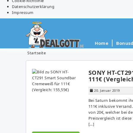
Cookie-Richtlinie
Datenschutzerklärung
Impressum
Home
Bonusd
Startseite
SONY HT-CT29
111€ (Vergleic
20. Januar 2019
Bei Saturn bekommt ih
111€ inklusive Versand.
von 20€, welcher bei d
Preisvergleich ist die
[…]