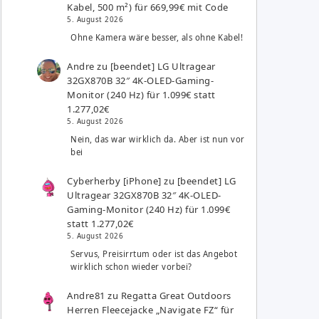
Kabel, 500 m²) für 669,99€ mit Code
5. August 2026
Ohne Kamera wäre besser, als ohne Kabel!
Andre
zu
[beendet] LG Ultragear
32GX870B 32″ 4K-OLED-Gaming-
Monitor (240 Hz) für 1.099€ statt
1.277,02€
5. August 2026
Nein, das war wirklich da. Aber ist nun vor
bei
Cyberherby [iPhone]
zu
[beendet] LG
Ultragear 32GX870B 32″ 4K-OLED-
Gaming-Monitor (240 Hz) für 1.099€
statt 1.277,02€
5. August 2026
Servus, Preisirrtum oder ist das Angebot
wirklich schon wieder vorbei?
Andre81
zu
Regatta Great Outdoors
Herren Fleecejacke „Navigate FZ“ für