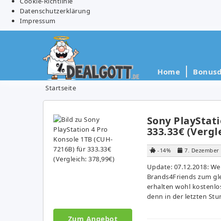
Cookie-Richtlinie
Datenschutzerklärung
Impressum
Home
Bonusd
Startseite
Sony PlayStati
333.33€ (Vergl
-14%
7. Dezember
Update: 07.12.2018: We
Brands4Friends zum gle
erhalten wohl kostenlos
denn in der letzten St
Zum Angebot