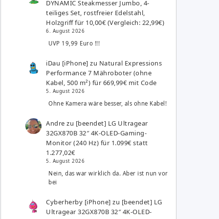
DYNAMIC Steakmesser Jumbo, 4-
teiliges Set, rostfreier Edelstahl,
Holzgriff für 10,00€ (Vergleich: 22,99€)
6. August 2026
UVP 19,99 Euro !!!
iDau [iPhone]
zu
Natural Expressions
Performance 7 Mähroboter (ohne
Kabel, 500 m²) für 669,99€ mit Code
5. August 2026
Ohne Kamera wäre besser, als ohne Kabel!
Andre
zu
[beendet] LG Ultragear
32GX870B 32″ 4K-OLED-Gaming-
Monitor (240 Hz) für 1.099€ statt
1.277,02€
5. August 2026
Nein, das war wirklich da. Aber ist nun vor
bei
Cyberherby [iPhone]
zu
[beendet] LG
Ultragear 32GX870B 32″ 4K-OLED-