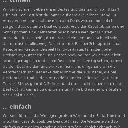
… schnell
Wir sind schnell, geben unser Bestes und das täglich von 8 bis 1
Uhr. Mit DealGott bist du immer auf dem aktuellsten Stand. Du
musst weder lange auf die nächsten Deals warten, noch dich
sorgen, dass du einen Deal verpasst. Viele der Rabattaktionen und
Schnäppchen sind befristetet oder binnen weniger Minuten
ausverkauft. Das heißt, du musst bei einigen Deals schnell sein,
denn sonst ist alles weg. Das ist oft der Fall bei Schnäppchen aus
Kategorien wie zum Beispiel Handyverträge, Finanzen, oder
Preisfehler, Gutscheine und Kostenloses. Sollten wir einmal nicht
schnell genug sein und einen Deal nicht rechtzeitig sehen, kannst
du den Deal melden und wir kümmern uns umgehend um die
Veröffentlichung. Bedenke dabei immer die 10% Regel, die bei
DealGott gilt und zudem muss der Händler seriös sein (z.B. von
Trusted Shops geprüft). Solltest du dir mal nicht sicher sein, ob der
Deal gut ist, kannst du uns gerne um Hilfe bitten und wie prüfen
den Deal für dich.
… einfach
Wir sind für dich da. Wir legen großen Wert auf die Einfachheit und
möchten, dass du Spaß bei Dealgott hast. Die Webseite wird so
einfach wie möglich gehalten ohne großen Schnick Schnack. Wir