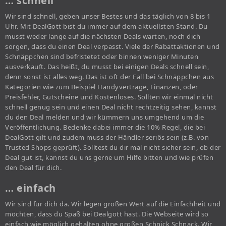
… schnell
Wir sind schnell, geben unser Bestes und das täglich von 8 bis 1
Uhr. Mit DealGott bist du immer auf dem aktuellsten Stand. Du
musst weder lange auf die nächsten Deals warten, noch dich
sorgen, dass du einen Deal verpasst. Viele der Rabattaktionen und
Schnäppchen sind befristetet oder binnen weniger Minuten
ausverkauft. Das heißt, du musst bei einigen Deals schnell sein,
denn sonst ist alles weg. Das ist oft der Fall bei Schnäppchen aus
Kategorien wie zum Beispiel Handyverträge, Finanzen, oder
Preisfehler, Gutscheine und Kostenloses. Sollten wir einmal nicht
schnell genug sein und einen Deal nicht rechtzeitig sehen, kannst
du den Deal melden und wir kümmern uns umgehend um die
Veröffentlichung. Bedenke dabei immer die 10% Regel, die bei
DealGott gilt und zudem muss der Händler seriös sein (z.B. von
Trusted Shops geprüft). Solltest du dir mal nicht sicher sein, ob der
Deal gut ist, kannst du uns gerne um Hilfe bitten und wie prüfen
den Deal für dich.
… einfach
Wir sind für dich da. Wir legen großen Wert auf die Einfachheit und
möchten, dass du Spaß bei Dealgott hast. Die Webseite wird so
einfach wie möglich gehalten ohne großen Schnick Schnack. Wir