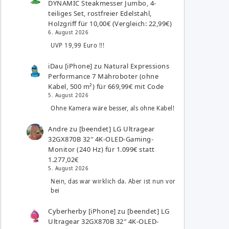
DYNAMIC Steakmesser Jumbo, 4-
teiliges Set, rostfreier Edelstahl,
Holzgriff für 10,00€ (Vergleich: 22,99€)
6. August 2026
UVP 19,99 Euro !!!
iDau [iPhone]
zu
Natural Expressions
Performance 7 Mähroboter (ohne
Kabel, 500 m²) für 669,99€ mit Code
5. August 2026
Ohne Kamera wäre besser, als ohne Kabel!
Andre
zu
[beendet] LG Ultragear
32GX870B 32″ 4K-OLED-Gaming-
Monitor (240 Hz) für 1.099€ statt
1.277,02€
5. August 2026
Nein, das war wirklich da. Aber ist nun vor
bei
Cyberherby [iPhone]
zu
[beendet] LG
Ultragear 32GX870B 32″ 4K-OLED-