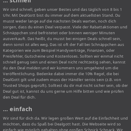
… schnell
Wir sind schnell, geben unser Bestes und das täglich von 8 bis 1
Uhr. Mit DealGott bist du immer auf dem aktuellsten Stand. Du
musst weder lange auf die nächsten Deals warten, noch dich
sorgen, dass du einen Deal verpasst. Viele der Rabattaktionen und
Schnäppchen sind befristetet oder binnen weniger Minuten
ausverkauft. Das heißt, du musst bei einigen Deals schnell sein,
denn sonst ist alles weg. Das ist oft der Fall bei Schnäppchen aus
Kategorien wie zum Beispiel Handyverträge, Finanzen, oder
Preisfehler, Gutscheine und Kostenloses. Sollten wir einmal nicht
schnell genug sein und einen Deal nicht rechtzeitig sehen, kannst
du den Deal melden und wir kümmern uns umgehend um die
Veröffentlichung. Bedenke dabei immer die 10% Regel, die bei
DealGott gilt und zudem muss der Händler seriös sein (z.B. von
Trusted Shops geprüft). Solltest du dir mal nicht sicher sein, ob der
Deal gut ist, kannst du uns gerne um Hilfe bitten und wie prüfen
den Deal für dich.
… einfach
Wir sind für dich da. Wir legen großen Wert auf die Einfachheit und
möchten, dass du Spaß bei Dealgott hast. Die Webseite wird so
einfach wie möglich gehalten ohne großen Schnick Schnack. Wir