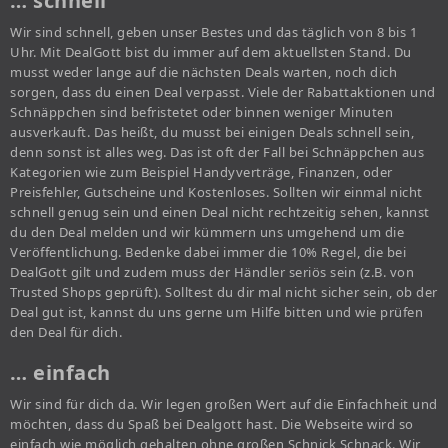
… schnell
Wir sind schnell, geben unser Bestes und das täglich von 8 bis 1
Uhr. Mit DealGott bist du immer auf dem aktuellsten Stand. Du
musst weder lange auf die nächsten Deals warten, noch dich
sorgen, dass du einen Deal verpasst. Viele der Rabattaktionen und
Schnäppchen sind befristetet oder binnen weniger Minuten
ausverkauft. Das heißt, du musst bei einigen Deals schnell sein,
denn sonst ist alles weg. Das ist oft der Fall bei Schnäppchen aus
Kategorien wie zum Beispiel Handyverträge, Finanzen, oder
Preisfehler, Gutscheine und Kostenloses. Sollten wir einmal nicht
schnell genug sein und einen Deal nicht rechtzeitig sehen, kannst
du den Deal melden und wir kümmern uns umgehend um die
Veröffentlichung. Bedenke dabei immer die 10% Regel, die bei
DealGott gilt und zudem muss der Händler seriös sein (z.B. von
Trusted Shops geprüft). Solltest du dir mal nicht sicher sein, ob der
Deal gut ist, kannst du uns gerne um Hilfe bitten und wie prüfen
den Deal für dich.
… einfach
Wir sind für dich da. Wir legen großen Wert auf die Einfachheit und
möchten, dass du Spaß bei Dealgott hast. Die Webseite wird so
einfach wie möglich gehalten ohne großen Schnick Schnack. Wir