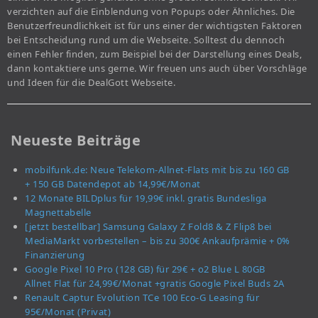
verzichten auf die Einblendung von Popups oder Ähnliches. Die
Benutzerfreundlichkeit ist für uns einer der wichtigsten Faktoren
bei Entscheidung rund um die Webseite. Solltest du dennoch
einen Fehler finden, zum Beispiel bei der Darstellung eines Deals,
dann kontaktiere uns gerne. Wir freuen uns auch über Vorschläge
und Ideen für die DealGott Webseite.
Neueste Beiträge
mobilfunk.de: Neue Telekom-Allnet-Flats mit bis zu 160 GB
+ 150 GB Datendepot ab 14,99€/Monat
12 Monate BILDplus für 19,99€ inkl. gratis Bundesliga
Magnettabelle
[jetzt bestellbar] Samsung Galaxy Z Fold8 & Z Flip8 bei
MediaMarkt vorbestellen – bis zu 300€ Ankaufprämie + 0%
Finanzierung
Google Pixel 10 Pro (128 GB) für 29€ + o2 Blue L 80GB
Allnet Flat für 24,99€/Monat +gratis Google Pixel Buds 2A
Renault Captur Evolution TCe 100 Eco-G Leasing für
95€/Monat (Privat)