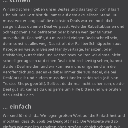
… schnell
Wir sind schnell, geben unser Bestes und das täglich von 8 bis 1
Uhr. Mit DealGott bist du immer auf dem aktuellsten Stand. Du
musst weder lange auf die nächsten Deals warten, noch dich
sorgen, dass du einen Deal verpasst. Viele der Rabattaktionen und
Schnäppchen sind befristetet oder binnen weniger Minuten
ausverkauft. Das heißt, du musst bei einigen Deals schnell sein,
denn sonst ist alles weg. Das ist oft der Fall bei Schnäppchen aus
Kategorien wie zum Beispiel Handyverträge, Finanzen, oder
Preisfehler, Gutscheine und Kostenloses. Sollten wir einmal nicht
schnell genug sein und einen Deal nicht rechtzeitig sehen, kannst
du den Deal melden und wir kümmern uns umgehend um die
Veröffentlichung. Bedenke dabei immer die 10% Regel, die bei
DealGott gilt und zudem muss der Händler seriös sein (z.B. von
Trusted Shops geprüft). Solltest du dir mal nicht sicher sein, ob der
Deal gut ist, kannst du uns gerne um Hilfe bitten und wie prüfen
den Deal für dich.
… einfach
Wir sind für dich da. Wir legen großen Wert auf die Einfachheit und
möchten, dass du Spaß bei Dealgott hast. Die Webseite wird so
einfach wie möglich gehalten ohne großen Schnick Schnack. Wir