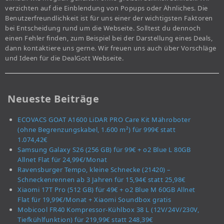
verzichten auf die Einblendung von Popups oder Ähnliches. Die
Benutzerfreundlichkeit ist für uns einer der wichtigsten Faktoren
bei Entscheidung rund um die Webseite. Solltest du dennoch
einen Fehler finden, zum Beispiel bei der Darstellung eines Deals,
dann kontaktiere uns gerne. Wir freuen uns auch über Vorschläge
und Ideen für die DealGott Webseite.
Neueste Beiträge
ECOVACS GOAT A1600 LiDAR PRO Care Kit Mähroboter
(ohne Begrenzungskabel, 1.600 m²) für 999€ statt
1.074,42€
Samsung Galaxy S26 (256 GB) für 99€ + o2 Blue L 80GB
Allnet Flat für 24,99€/Monat
Ravensburger Tempo, kleine Schnecke (21420) –
Schneckenrennen ab 3 Jahren für 15,94€ statt 25,98€
Xiaomi 17T Pro (512 GB) für 49€ + o2 Blue M 60GB Allnet
Flat für 19,99€/Monat + Xiaomi Soundbox gratis
Mobicool FR40 Kompressor-Kühlbox 38 L (12V/24V/230V,
Tiefkühlfunktion) für 219,99€ statt 248,39€