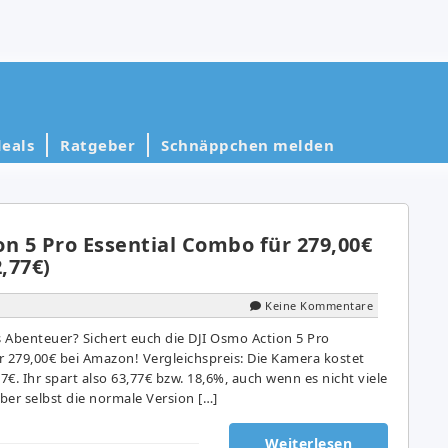
eals
Ratgeber
Schnäppchen melden
n 5 Pro Essential Combo für 279,00€
2,77€)
Keine Kommentare
s Abenteuer? Sichert euch die DJI Osmo Action 5 Pro
r 279,00€ bei Amazon! Vergleichspreis: Die Kamera kostet
€. Ihr spart also 63,77€ bzw. 18,6%, auch wenn es nicht viele
Aber selbst die normale Version […]
Weiterlesen