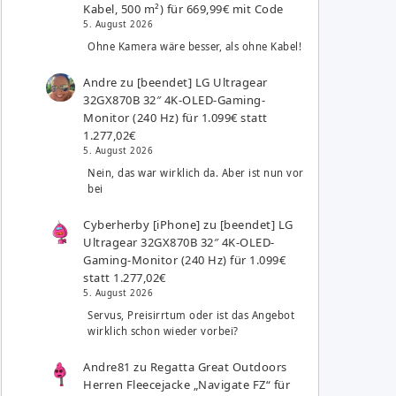
Kabel, 500 m²) für 669,99€ mit Code
5. August 2026
Ohne Kamera wäre besser, als ohne Kabel!
Andre
zu
[beendet] LG Ultragear
32GX870B 32″ 4K-OLED-Gaming-
Monitor (240 Hz) für 1.099€ statt
1.277,02€
5. August 2026
Nein, das war wirklich da. Aber ist nun vor
bei
Cyberherby [iPhone]
zu
[beendet] LG
Ultragear 32GX870B 32″ 4K-OLED-
Gaming-Monitor (240 Hz) für 1.099€
statt 1.277,02€
5. August 2026
Servus, Preisirrtum oder ist das Angebot
wirklich schon wieder vorbei?
Andre81
zu
Regatta Great Outdoors
Herren Fleecejacke „Navigate FZ“ für