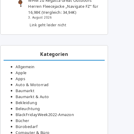
WHM
zu
Regatta Great Outdoors
Herren Fleecejacke „Navigate FZ“ für
16,98€ (Vergleich: 34,94€)
3. August 2026
Link geht leider nicht
Kategorien
Allgemein
Apple
Apps
Auto & Motorrad
Baumarkt
Baumarkt & Auto
Bekleidung
Beleuchtung
BlackFridayWeek2022-Amazon
Bücher
Bürobedarf
Computer & Büro