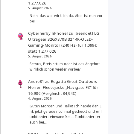
1.277,02€
5. August 2026
Nein, das war wirklich da. Aber ist nun vor
bei
Cyberherby [iPhone]
zu
[beendet] LG
Ultragear 32GX870B 32″ 4K-OLED-
Gaming-Monitor (240 Hz) für 1.099€
statt 1.277,02€
5. August 2026
Servus, Preisirrtum oder ist das Angebot
wirklich schon wieder vorbei?
Andre81
zu
Regatta Great Outdoors
Herren Fleecejacke „Navigate FZ“ für
16,98€ (Vergleich: 34,94€)
4. August 2026
Guten Morgen und Hallo! Ich habde den Li
nk jetzt gerade nochmal gecheckt und er f
unktioniert einwandfrei... Funktioniert er
auch bei…