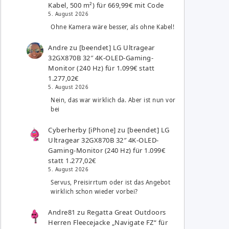
Kabel, 500 m²) für 669,99€ mit Code
5. August 2026
Ohne Kamera wäre besser, als ohne Kabel!
Andre
zu
[beendet] LG Ultragear
32GX870B 32″ 4K-OLED-Gaming-
Monitor (240 Hz) für 1.099€ statt
1.277,02€
5. August 2026
Nein, das war wirklich da. Aber ist nun vor
bei
Cyberherby [iPhone]
zu
[beendet] LG
Ultragear 32GX870B 32″ 4K-OLED-
Gaming-Monitor (240 Hz) für 1.099€
statt 1.277,02€
5. August 2026
Servus, Preisirrtum oder ist das Angebot
wirklich schon wieder vorbei?
Andre81
zu
Regatta Great Outdoors
Herren Fleecejacke „Navigate FZ“ für