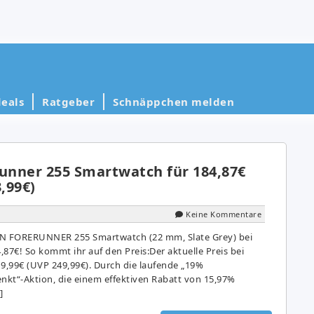
eals
Ratgeber
Schnäppchen melden
nner 255 Smartwatch für 184,87€
3,99€)
Keine Kommentare
IN FORERUNNER 255 Smartwatch (22 mm, Slate Grey) bei
87€! So kommt ihr auf den Preis:Der aktuelle Preis bei
19,99€ (UVP 249,99€). Durch die laufende „19%
kt“-Aktion, die einem effektiven Rabatt von 15,97%
]