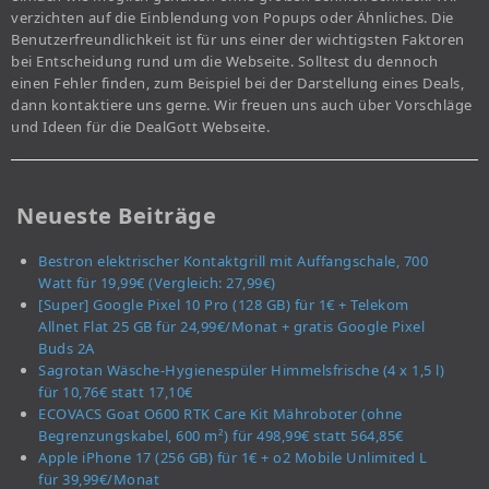
verzichten auf die Einblendung von Popups oder Ähnliches. Die
Benutzerfreundlichkeit ist für uns einer der wichtigsten Faktoren
bei Entscheidung rund um die Webseite. Solltest du dennoch
einen Fehler finden, zum Beispiel bei der Darstellung eines Deals,
dann kontaktiere uns gerne. Wir freuen uns auch über Vorschläge
und Ideen für die DealGott Webseite.
Neueste Beiträge
Bestron elektrischer Kontaktgrill mit Auffangschale, 700
Watt für 19,99€ (Vergleich: 27,99€)
[Super] Google Pixel 10 Pro (128 GB) für 1€ + Telekom
Allnet Flat 25 GB für 24,99€/Monat + gratis Google Pixel
Buds 2A
Sagrotan Wäsche-Hygienespüler Himmelsfrische (4 x 1,5 l)
für 10,76€ statt 17,10€
ECOVACS Goat O600 RTK Care Kit Mähroboter (ohne
Begrenzungskabel, 600 m²) für 498,99€ statt 564,85€
Apple iPhone 17 (256 GB) für 1€ + o2 Mobile Unlimited L
für 39,99€/Monat