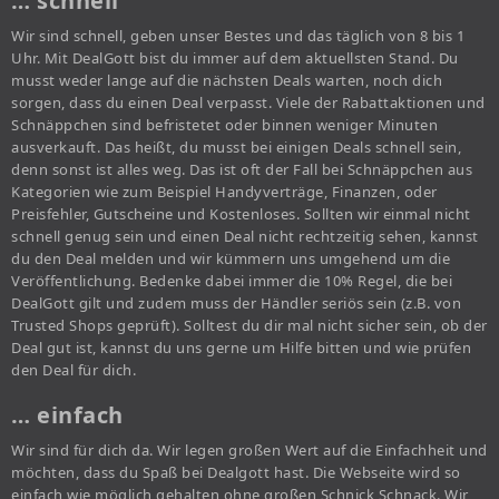
… schnell
Wir sind schnell, geben unser Bestes und das täglich von 8 bis 1
Uhr. Mit DealGott bist du immer auf dem aktuellsten Stand. Du
musst weder lange auf die nächsten Deals warten, noch dich
sorgen, dass du einen Deal verpasst. Viele der Rabattaktionen und
Schnäppchen sind befristetet oder binnen weniger Minuten
ausverkauft. Das heißt, du musst bei einigen Deals schnell sein,
denn sonst ist alles weg. Das ist oft der Fall bei Schnäppchen aus
Kategorien wie zum Beispiel Handyverträge, Finanzen, oder
Preisfehler, Gutscheine und Kostenloses. Sollten wir einmal nicht
schnell genug sein und einen Deal nicht rechtzeitig sehen, kannst
du den Deal melden und wir kümmern uns umgehend um die
Veröffentlichung. Bedenke dabei immer die 10% Regel, die bei
DealGott gilt und zudem muss der Händler seriös sein (z.B. von
Trusted Shops geprüft). Solltest du dir mal nicht sicher sein, ob der
Deal gut ist, kannst du uns gerne um Hilfe bitten und wie prüfen
den Deal für dich.
… einfach
Wir sind für dich da. Wir legen großen Wert auf die Einfachheit und
möchten, dass du Spaß bei Dealgott hast. Die Webseite wird so
einfach wie möglich gehalten ohne großen Schnick Schnack. Wir