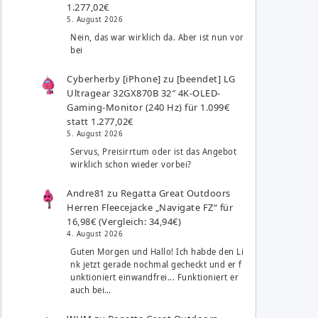
1.277,02€
5. August 2026
Nein, das war wirklich da. Aber ist nun vor
bei
Cyberherby [iPhone]
zu
[beendet] LG
Ultragear 32GX870B 32″ 4K-OLED-
Gaming-Monitor (240 Hz) für 1.099€
statt 1.277,02€
5. August 2026
Servus, Preisirrtum oder ist das Angebot
wirklich schon wieder vorbei?
Andre81
zu
Regatta Great Outdoors
Herren Fleecejacke „Navigate FZ“ für
16,98€ (Vergleich: 34,94€)
4. August 2026
Guten Morgen und Hallo! Ich habde den Li
nk jetzt gerade nochmal gecheckt und er f
unktioniert einwandfrei... Funktioniert er
auch bei…