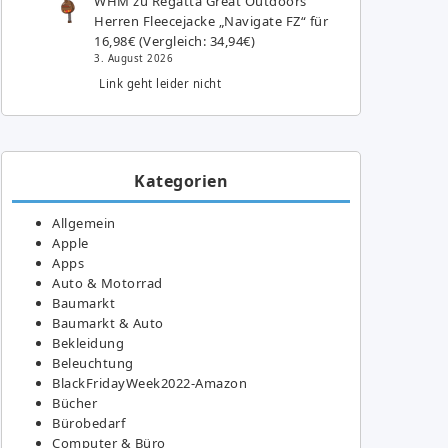
WHM
zu
Regatta Great Outdoors
Herren Fleecejacke „Navigate FZ“ für
16,98€ (Vergleich: 34,94€)
3. August 2026
Link geht leider nicht
Kategorien
Allgemein
Apple
Apps
Auto & Motorrad
Baumarkt
Baumarkt & Auto
Bekleidung
Beleuchtung
BlackFridayWeek2022-Amazon
Bücher
Bürobedarf
Computer & Büro