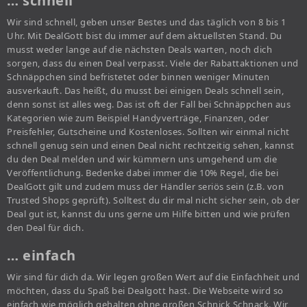
… schnell
Wir sind schnell, geben unser Bestes und das täglich von 8 bis 1
Uhr. Mit DealGott bist du immer auf dem aktuellsten Stand. Du
musst weder lange auf die nächsten Deals warten, noch dich
sorgen, dass du einen Deal verpasst. Viele der Rabattaktionen und
Schnäppchen sind befristetet oder binnen weniger Minuten
ausverkauft. Das heißt, du musst bei einigen Deals schnell sein,
denn sonst ist alles weg. Das ist oft der Fall bei Schnäppchen aus
Kategorien wie zum Beispiel Handyverträge, Finanzen, oder
Preisfehler, Gutscheine und Kostenloses. Sollten wir einmal nicht
schnell genug sein und einen Deal nicht rechtzeitig sehen, kannst
du den Deal melden und wir kümmern uns umgehend um die
Veröffentlichung. Bedenke dabei immer die 10% Regel, die bei
DealGott gilt und zudem muss der Händler seriös sein (z.B. von
Trusted Shops geprüft). Solltest du dir mal nicht sicher sein, ob der
Deal gut ist, kannst du uns gerne um Hilfe bitten und wie prüfen
den Deal für dich.
… einfach
Wir sind für dich da. Wir legen großen Wert auf die Einfachheit und
möchten, dass du Spaß bei Dealgott hast. Die Webseite wird so
einfach wie möglich gehalten ohne großen Schnick Schnack. Wir