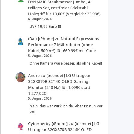
DYNAMIC Steakmesser Jumbo, 4-
teiliges Set, rostfreier Edelstahl,
Holzgriff für 10,00€ (Vergleich: 22,99€)
6. August 2026
UVP 19,99 Euro !!!
iDau [iPhone]
zu
Natural Expressions
Performance 7 Mähroboter (ohne
Kabel, 500 m²) für 669,99€ mit Code
5. August 2026
Ohne Kamera wäre besser, als ohne Kabel!
Andre
zu
[beendet] LG Ultragear
32GX870B 32″ 4K-OLED-Gaming-
Monitor (240 Hz) für 1.099€ statt
1.277,02€
5. August 2026
Nein, das war wirklich da. Aber ist nun vor
bei
Cyberherby [iPhone]
zu
[beendet] LG
Ultragear 32GX870B 32″ 4K-OLED-