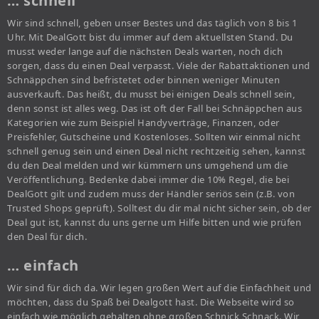
… schnell
Wir sind schnell, geben unser Bestes und das täglich von 8 bis 1
Uhr. Mit DealGott bist du immer auf dem aktuellsten Stand. Du
musst weder lange auf die nächsten Deals warten, noch dich
sorgen, dass du einen Deal verpasst. Viele der Rabattaktionen und
Schnäppchen sind befristetet oder binnen weniger Minuten
ausverkauft. Das heißt, du musst bei einigen Deals schnell sein,
denn sonst ist alles weg. Das ist oft der Fall bei Schnäppchen aus
Kategorien wie zum Beispiel Handyverträge, Finanzen, oder
Preisfehler, Gutscheine und Kostenloses. Sollten wir einmal nicht
schnell genug sein und einen Deal nicht rechtzeitig sehen, kannst
du den Deal melden und wir kümmern uns umgehend um die
Veröffentlichung. Bedenke dabei immer die 10% Regel, die bei
DealGott gilt und zudem muss der Händler seriös sein (z.B. von
Trusted Shops geprüft). Solltest du dir mal nicht sicher sein, ob der
Deal gut ist, kannst du uns gerne um Hilfe bitten und wie prüfen
den Deal für dich.
… einfach
Wir sind für dich da. Wir legen großen Wert auf die Einfachheit und
möchten, dass du Spaß bei Dealgott hast. Die Webseite wird so
einfach wie möglich gehalten ohne großen Schnick Schnack. Wir