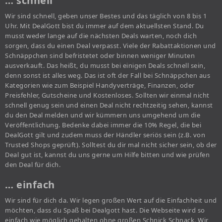
… schnell
Wir sind schnell, geben unser Bestes und das täglich von 8 bis 1
Uhr. Mit DealGott bist du immer auf dem aktuellsten Stand. Du
musst weder lange auf die nächsten Deals warten, noch dich
sorgen, dass du einen Deal verpasst. Viele der Rabattaktionen und
Schnäppchen sind befristetet oder binnen weniger Minuten
ausverkauft. Das heißt, du musst bei einigen Deals schnell sein,
denn sonst ist alles weg. Das ist oft der Fall bei Schnäppchen aus
Kategorien wie zum Beispiel Handyverträge, Finanzen, oder
Preisfehler, Gutscheine und Kostenloses. Sollten wir einmal nicht
schnell genug sein und einen Deal nicht rechtzeitig sehen, kannst
du den Deal melden und wir kümmern uns umgehend um die
Veröffentlichung. Bedenke dabei immer die 10% Regel, die bei
DealGott gilt und zudem muss der Händler seriös sein (z.B. von
Trusted Shops geprüft). Solltest du dir mal nicht sicher sein, ob der
Deal gut ist, kannst du uns gerne um Hilfe bitten und wie prüfen
den Deal für dich.
… einfach
Wir sind für dich da. Wir legen großen Wert auf die Einfachheit und
möchten, dass du Spaß bei Dealgott hast. Die Webseite wird so
einfach wie möglich gehalten ohne großen Schnick Schnack. Wir