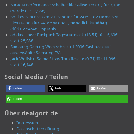
NIGRIN Performance Scheibenklar Allwetter (3 l) für 7,19€
(Vergleich: 12,98€)
SoFlow SO4 Pro Gen 2 E-Scooter für 241€ + o2 Home S 50
Flex (Kabel) für 24,99€/Monat (monatlich kündbar) –
effektiv ~464€ Ersparnis
adidas Linear Backpack Tagesrucksack (18,5 l) für 16,60€
statt 25,98€
Samsung Gaming Weeks: bis zu 1.300€ Cashback auf
ausgewählte Samsung-TVs
Jack Wolfskin Saima Straw Trinkflasche (0,7 l) für 11,09€
statt 16,14€
Social Media / Teilen
teilen
teilen
E-Mail
teilen
Über dealgott.de
Impressum
Datenschutzerklärung