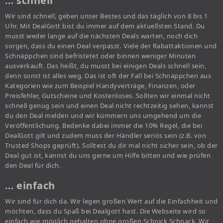
… schnell
Wir sind schnell, geben unser Bestes und das täglich von 8 bis 1
Uhr. Mit DealGott bist du immer auf dem aktuellsten Stand. Du
musst weder lange auf die nächsten Deals warten, noch dich
sorgen, dass du einen Deal verpasst. Viele der Rabattaktionen und
Schnäppchen sind befristetet oder binnen weniger Minuten
ausverkauft. Das heißt, du musst bei einigen Deals schnell sein,
denn sonst ist alles weg. Das ist oft der Fall bei Schnäppchen aus
Kategorien wie zum Beispiel Handyverträge, Finanzen, oder
Preisfehler, Gutscheine und Kostenloses. Sollten wir einmal nicht
schnell genug sein und einen Deal nicht rechtzeitig sehen, kannst
du den Deal melden und wir kümmern uns umgehend um die
Veröffentlichung. Bedenke dabei immer die 10% Regel, die bei
DealGott gilt und zudem muss der Händler seriös sein (z.B. von
Trusted Shops geprüft). Solltest du dir mal nicht sicher sein, ob der
Deal gut ist, kannst du uns gerne um Hilfe bitten und wie prüfen
den Deal für dich.
… einfach
Wir sind für dich da. Wir legen großen Wert auf die Einfachheit und
möchten, dass du Spaß bei Dealgott hast. Die Webseite wird so
einfach wie möglich gehalten ohne großen Schnick Schnack. Wir