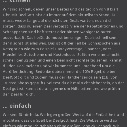
… schnell
Wir sind schnell, geben unser Bestes und das täglich von 8 bis 1
Uhr. Mit DealGott bist du immer auf dem aktuellsten Stand. Du
musst weder lange auf die nächsten Deals warten, noch dich
sorgen, dass du einen Deal verpasst. Viele der Rabattaktionen und
Schnäppchen sind befristetet oder binnen weniger Minuten
ausverkauft. Das heißt, du musst bei einigen Deals schnell sein,
denn sonst ist alles weg. Das ist oft der Fall bei Schnäppchen aus
Kategorien wie zum Beispiel Handyverträge, Finanzen, oder
Preisfehler, Gutscheine und Kostenloses. Sollten wir einmal nicht
schnell genug sein und einen Deal nicht rechtzeitig sehen, kannst
du den Deal melden und wir kümmern uns umgehend um die
Veröffentlichung. Bedenke dabei immer die 10% Regel, die bei
DealGott gilt und zudem muss der Händler seriös sein (z.B. von
Trusted Shops geprüft). Solltest du dir mal nicht sicher sein, ob der
Deal gut ist, kannst du uns gerne um Hilfe bitten und wie prüfen
den Deal für dich.
… einfach
Wir sind für dich da. Wir legen großen Wert auf die Einfachheit und
möchten, dass du Spaß bei Dealgott hast. Die Webseite wird so
einfach wie möglich gehalten ohne großen Schnick Schnack. Wir