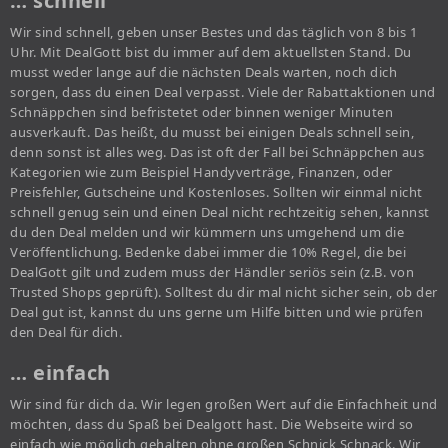
… schnell
Wir sind schnell, geben unser Bestes und das täglich von 8 bis 1
Uhr. Mit DealGott bist du immer auf dem aktuellsten Stand. Du
musst weder lange auf die nächsten Deals warten, noch dich
sorgen, dass du einen Deal verpasst. Viele der Rabattaktionen und
Schnäppchen sind befristetet oder binnen weniger Minuten
ausverkauft. Das heißt, du musst bei einigen Deals schnell sein,
denn sonst ist alles weg. Das ist oft der Fall bei Schnäppchen aus
Kategorien wie zum Beispiel Handyverträge, Finanzen, oder
Preisfehler, Gutscheine und Kostenloses. Sollten wir einmal nicht
schnell genug sein und einen Deal nicht rechtzeitig sehen, kannst
du den Deal melden und wir kümmern uns umgehend um die
Veröffentlichung. Bedenke dabei immer die 10% Regel, die bei
DealGott gilt und zudem muss der Händler seriös sein (z.B. von
Trusted Shops geprüft). Solltest du dir mal nicht sicher sein, ob der
Deal gut ist, kannst du uns gerne um Hilfe bitten und wie prüfen
den Deal für dich.
… einfach
Wir sind für dich da. Wir legen großen Wert auf die Einfachheit und
möchten, dass du Spaß bei Dealgott hast. Die Webseite wird so
einfach wie möglich gehalten ohne großen Schnick Schnack. Wir