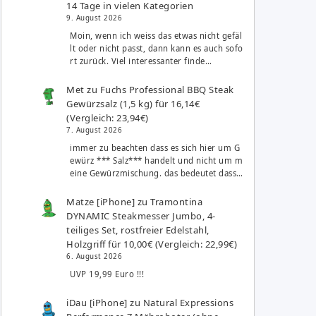
14 Tage in vielen Kategorien
9. August 2026
Moin, wenn ich weiss das etwas nicht gefäl
lt oder nicht passt, dann kann es auch sofo
rt zurück. Viel interessanter finde…
Met
zu
Fuchs Professional BBQ Steak
Gewürzsalz (1,5 kg) für 16,14€
(Vergleich: 23,94€)
7. August 2026
immer zu beachten dass es sich hier um G
ewürz *** Salz*** handelt und nicht um m
eine Gewürzmischung. das bedeutet dass…
Matze [iPhone]
zu
Tramontina
DYNAMIC Steakmesser Jumbo, 4-
teiliges Set, rostfreier Edelstahl,
Holzgriff für 10,00€ (Vergleich: 22,99€)
6. August 2026
UVP 19,99 Euro !!!
iDau [iPhone]
zu
Natural Expressions