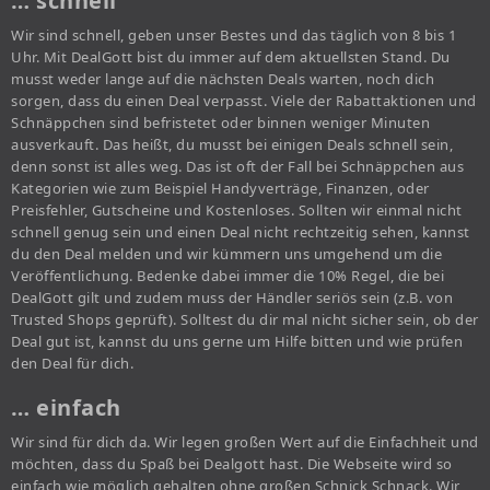
… schnell
Wir sind schnell, geben unser Bestes und das täglich von 8 bis 1
Uhr. Mit DealGott bist du immer auf dem aktuellsten Stand. Du
musst weder lange auf die nächsten Deals warten, noch dich
sorgen, dass du einen Deal verpasst. Viele der Rabattaktionen und
Schnäppchen sind befristetet oder binnen weniger Minuten
ausverkauft. Das heißt, du musst bei einigen Deals schnell sein,
denn sonst ist alles weg. Das ist oft der Fall bei Schnäppchen aus
Kategorien wie zum Beispiel Handyverträge, Finanzen, oder
Preisfehler, Gutscheine und Kostenloses. Sollten wir einmal nicht
schnell genug sein und einen Deal nicht rechtzeitig sehen, kannst
du den Deal melden und wir kümmern uns umgehend um die
Veröffentlichung. Bedenke dabei immer die 10% Regel, die bei
DealGott gilt und zudem muss der Händler seriös sein (z.B. von
Trusted Shops geprüft). Solltest du dir mal nicht sicher sein, ob der
Deal gut ist, kannst du uns gerne um Hilfe bitten und wie prüfen
den Deal für dich.
… einfach
Wir sind für dich da. Wir legen großen Wert auf die Einfachheit und
möchten, dass du Spaß bei Dealgott hast. Die Webseite wird so
einfach wie möglich gehalten ohne großen Schnick Schnack. Wir