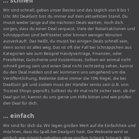
… schnell
Wir sind schnell, geben unser Bestes und das täglich von 8 bis 1
Uhr. Mit DealGott bist du immer auf dem aktuellsten Stand. Du
musst weder lange auf die nächsten Deals warten, noch dich
sorgen, dass du einen Deal verpasst. Viele der Rabattaktionen und
Schnäppchen sind befristetet oder binnen weniger Minuten
ausverkauft. Das heißt, du musst bei einigen Deals schnell sein,
denn sonst ist alles weg. Das ist oft der Fall bei Schnäppchen aus
Kategorien wie zum Beispiel Handyverträge, Finanzen, oder
Preisfehler, Gutscheine und Kostenloses. Sollten wir einmal nicht
schnell genug sein und einen Deal nicht rechtzeitig sehen, kannst
du den Deal melden und wir kümmern uns umgehend um die
Veröffentlichung. Bedenke dabei immer die 10% Regel, die bei
DealGott gilt und zudem muss der Händler seriös sein (z.B. von
Trusted Shops geprüft). Solltest du dir mal nicht sicher sein, ob der
Deal gut ist, kannst du uns gerne um Hilfe bitten und wie prüfen
den Deal für dich.
… einfach
Wir sind für dich da. Wir legen großen Wert auf die Einfachheit und
möchten, dass du Spaß bei Dealgott hast. Die Webseite wird so
einfach wie möglich gehalten ohne großen Schnick Schnack. Wir