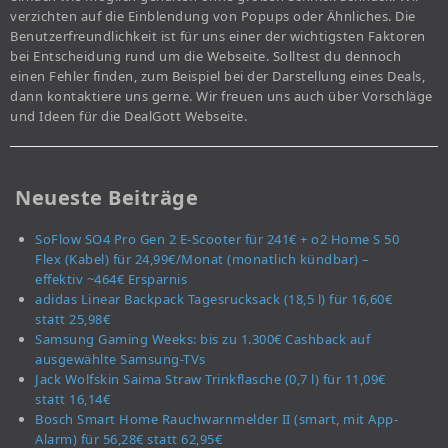
verzichten auf die Einblendung von Popups oder Ähnliches. Die
Benutzerfreundlichkeit ist für uns einer der wichtigsten Faktoren
bei Entscheidung rund um die Webseite. Solltest du dennoch
einen Fehler finden, zum Beispiel bei der Darstellung eines Deals,
dann kontaktiere uns gerne. Wir freuen uns auch über Vorschläge
und Ideen für die DealGott Webseite.
Neueste Beiträge
SoFlow SO4 Pro Gen 2 E-Scooter für 241€ + o2 Home S 50
Flex (Kabel) für 24,99€/Monat (monatlich kündbar) –
effektiv ~464€ Ersparnis
adidas Linear Backpack Tagesrucksack (18,5 l) für 16,60€
statt 25,98€
Samsung Gaming Weeks: bis zu 1.300€ Cashback auf
ausgewählte Samsung-TVs
Jack Wolfskin Saima Straw Trinkflasche (0,7 l) für 11,09€
statt 16,14€
Bosch Smart Home Rauchwarnmelder II (smart, mit App-
Alarm) für 56,28€ statt 62,95€