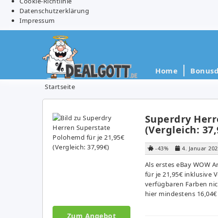
Cookie-Richtlinie
Datenschutzerklärung
Impressum
Home
Bonusd
Startseite
Superdry Herr
(Vergleich: 37,
-43%
4. Januar 20
Als erstes eBay WOW A
für je 21,95€ inklusive 
verfügbaren Farben nic
hier mindestens 16,04€ 
Zum Angebot