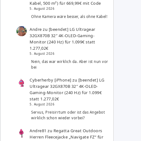
Kabel, 500 m²) für 669,99€ mit Code
5. August 2026
Ohne Kamera wäre besser, als ohne Kabel!
Andre
zu
[beendet] LG Ultragear
32GX870B 32″ 4K-OLED-Gaming-
Monitor (240 Hz) für 1.099€ statt
1.277,02€
5. August 2026
Nein, das war wirklich da. Aber ist nun vor
bei
Cyberherby [iPhone]
zu
[beendet] LG
Ultragear 32GX870B 32″ 4K-OLED-
Gaming-Monitor (240 Hz) für 1.099€
statt 1.277,02€
5. August 2026
Servus, Preisirrtum oder ist das Angebot
wirklich schon wieder vorbei?
Andre81
zu
Regatta Great Outdoors
Herren Fleecejacke „Navigate FZ“ für