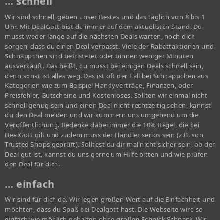
… schnell
Wir sind schnell, geben unser Bestes und das täglich von 8 bis 1
Uhr. Mit DealGott bist du immer auf dem aktuellsten Stand. Du
musst weder lange auf die nächsten Deals warten, noch dich
sorgen, dass du einen Deal verpasst. Viele der Rabattaktionen und
Schnäppchen sind befristetet oder binnen weniger Minuten
ausverkauft. Das heißt, du musst bei einigen Deals schnell sein,
denn sonst ist alles weg. Das ist oft der Fall bei Schnäppchen aus
Kategorien wie zum Beispiel Handyverträge, Finanzen, oder
Preisfehler, Gutscheine und Kostenloses. Sollten wir einmal nicht
schnell genug sein und einen Deal nicht rechtzeitig sehen, kannst
du den Deal melden und wir kümmern uns umgehend um die
Veröffentlichung. Bedenke dabei immer die 10% Regel, die bei
DealGott gilt und zudem muss der Händler seriös sein (z.B. von
Trusted Shops geprüft). Solltest du dir mal nicht sicher sein, ob der
Deal gut ist, kannst du uns gerne um Hilfe bitten und wie prüfen
den Deal für dich.
… einfach
Wir sind für dich da. Wir legen großen Wert auf die Einfachheit und
möchten, dass du Spaß bei Dealgott hast. Die Webseite wird so
einfach wie möglich gehalten ohne großen Schnick Schnack. Wir