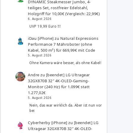
DYNAMIC Steakmesser Jumbo, 4-
teiliges Set, rostfreier Edelstahl,
Holzgriff für 10,00€ (Vergleich: 22,99€)
6. August 2026
UVP 19,99 Euro !!!
iDau [iPhone]
zu
Natural Expressions
Performance 7 Mähroboter (ohne
Kabel, 500 m²) für 669,99€ mit Code
5. August 2026
Ohne Kamera wäre besser, als ohne Kabel!
Andre
zu
[beendet] LG Ultragear
32GX870B 32″ 4K-OLED-Gaming-
Monitor (240 Hz) für 1.099€ statt
1.277,02€
5. August 2026
Nein, das war wirklich da. Aber ist nun vor
bei
Cyberherby [iPhone]
zu
[beendet] LG
Ultragear 32GX870B 32″ 4K-OLED-