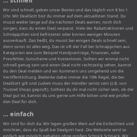
… schnell
Wir sind schnell, geben unser Bestes und das täglich von 8 bis 1
Uhr. Mit DealGott bist du immer auf dem aktuellsten Stand. Du
musst weder lange auf die nächsten Deals warten, noch dich
sorgen, dass du einen Deal verpasst. Viele der Rabattaktionen und
Schnäppchen sind befristetet oder binnen weniger Minuten
ausverkauft. Das heißt, du musst bei einigen Deals schnell sein,
denn sonst ist alles weg. Das ist oft der Fall bei Schnäppchen aus
Kategorien wie zum Beispiel Handyverträge, Finanzen, oder
Preisfehler, Gutscheine und Kostenloses. Sollten wir einmal nicht
schnell genug sein und einen Deal nicht rechtzeitig sehen, kannst
du den Deal melden und wir kümmern uns umgehend um die
Veröffentlichung. Bedenke dabei immer die 10% Regel, die bei
DealGott gilt und zudem muss der Händler seriös sein (z.B. von
Trusted Shops geprüft). Solltest du dir mal nicht sicher sein, ob der
Deal gut ist, kannst du uns gerne um Hilfe bitten und wie prüfen
den Deal für dich.
… einfach
Wir sind für dich da. Wir legen großen Wert auf die Einfachheit und
möchten, dass du Spaß bei Dealgott hast. Die Webseite wird so
einfach wie möglich gehalten ohne großen Schnick Schnack. Wir