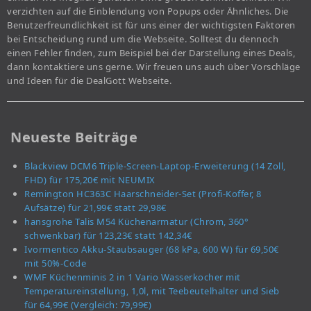
verzichten auf die Einblendung von Popups oder Ähnliches. Die
Benutzerfreundlichkeit ist für uns einer der wichtigsten Faktoren
bei Entscheidung rund um die Webseite. Solltest du dennoch
einen Fehler finden, zum Beispiel bei der Darstellung eines Deals,
dann kontaktiere uns gerne. Wir freuen uns auch über Vorschläge
und Ideen für die DealGott Webseite.
Neueste Beiträge
Blackview DCM6 Triple-Screen-Laptop-Erweiterung (14 Zoll,
FHD) für 175,20€ mit NEUMIX
Remington HC363C Haarschneider-Set (Profi-Koffer, 8
Aufsätze) für 21,99€ statt 29,98€
hansgrohe Talis M54 Küchenarmatur (Chrom, 360°
schwenkbar) für 123,23€ statt 142,34€
Ivormentico Akku-Staubsauger (68 kPa, 600 W) für 69,50€
mit 50%-Code
WMF Küchenminis 2 in 1 Vario Wasserkocher mit
Temperatureinstellung, 1,0l, mit Teebeutelhalter und Sieb
für 64,99€ (Vergleich: 79,99€)