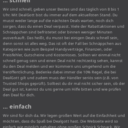
… schnell
Wir sind schnell, geben unser Bestes und das täglich von 8 bis 1
Uhr. Mit DealGott bist du immer auf dem aktuellsten Stand. Du
musst weder lange auf die nächsten Deals warten, noch dich
sorgen, dass du einen Deal verpasst. Viele der Rabattaktionen und
Schnäppchen sind befristetet oder binnen weniger Minuten
ausverkauft. Das heißt, du musst bei einigen Deals schnell sein,
denn sonst ist alles weg. Das ist oft der Fall bei Schnäppchen aus
Kategorien wie zum Beispiel Handyverträge, Finanzen, oder
Preisfehler, Gutscheine und Kostenloses. Sollten wir einmal nicht
schnell genug sein und einen Deal nicht rechtzeitig sehen, kannst
du den Deal melden und wir kümmern uns umgehend um die
Veröffentlichung. Bedenke dabei immer die 10% Regel, die bei
DealGott gilt und zudem muss der Händler seriös sein (z.B. von
Trusted Shops geprüft). Solltest du dir mal nicht sicher sein, ob der
Deal gut ist, kannst du uns gerne um Hilfe bitten und wie prüfen
den Deal für dich.
… einfach
Wir sind für dich da. Wir legen großen Wert auf die Einfachheit und
möchten, dass du Spaß bei Dealgott hast. Die Webseite wird so
einfach wie möglich gehalten ohne großen Schnick Schnack. Wir