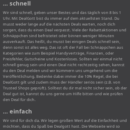
… schnell
Wir sind schnell, geben unser Bestes und das täglich von 8 bis 1
Uhr. Mit DealGott bist du immer auf dem aktuellsten Stand. Du
musst weder lange auf die nächsten Deals warten, noch dich
sorgen, dass du einen Deal verpasst. Viele der Rabattaktionen und
Schnäppchen sind befristetet oder binnen weniger Minuten
ausverkauft. Das heißt, du musst bei einigen Deals schnell sein,
denn sonst ist alles weg. Das ist oft der Fall bei Schnäppchen aus
Kategorien wie zum Beispiel Handyverträge, Finanzen, oder
Preisfehler, Gutscheine und Kostenloses. Sollten wir einmal nicht
schnell genug sein und einen Deal nicht rechtzeitig sehen, kannst
du den Deal melden und wir kümmern uns umgehend um die
Veröffentlichung. Bedenke dabei immer die 10% Regel, die bei
DealGott gilt und zudem muss der Händler seriös sein (z.B. von
Trusted Shops geprüft). Solltest du dir mal nicht sicher sein, ob der
Deal gut ist, kannst du uns gerne um Hilfe bitten und wie prüfen
den Deal für dich.
… einfach
Wir sind für dich da. Wir legen großen Wert auf die Einfachheit und
möchten, dass du Spaß bei Dealgott hast. Die Webseite wird so