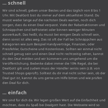
… schnell
Wir sind schnell, geben unser Bestes und das täglich von 8 bis 1
Uhr. Mit DealGott bist du immer auf dem aktuellsten Stand. Du
musst weder lange auf die nächsten Deals warten, noch dich
sorgen, dass du einen Deal verpasst. Viele der Rabattaktionen und
Schnäppchen sind befristetet oder binnen weniger Minuten
ausverkauft. Das heißt, du musst bei einigen Deals schnell sein,
denn sonst ist alles weg. Das ist oft der Fall bei Schnäppchen aus
Kategorien wie zum Beispiel Handyverträge, Finanzen, oder
Preisfehler, Gutscheine und Kostenloses. Sollten wir einmal nicht
schnell genug sein und einen Deal nicht rechtzeitig sehen, kannst
du den Deal melden und wir kümmern uns umgehend um die
Veröffentlichung. Bedenke dabei immer die 10% Regel, die bei
DealGott gilt und zudem muss der Händler seriös sein (z.B. von
Trusted Shops geprüft). Solltest du dir mal nicht sicher sein, ob der
Deal gut ist, kannst du uns gerne um Hilfe bitten und wie prüfen
den Deal für dich.
… einfach
Wir sind für dich da. Wir legen großen Wert auf die Einfachheit und
möchten, dass du Spaß bei Dealgott hast. Die Webseite wird so