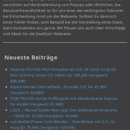
verzichten auf die Einblendung von Popups oder Ähnliches. Die
Benutzerfreundlichkeit ist für uns einer der wichtigsten Faktoren
bei Entscheidung rund um die Webseite. Solltest du dennoch
einen Fehler finden, zum Beispiel bei der Darstellung eines Deals,
dann kontaktiere uns gerne. Wir freuen uns auch über Vorschläge
und Ideen für die DealGott Webseite.
Neueste Beiträge
Hisense 65U7DS PRO Fernseher 65 Zoll, 4K UHD, Hi-QLED
Mini LED Pro, Smart TV, 165Hz für 799,20€ (Vergleich:
898,00€)
Alpina Herren Fahrradhelm „Thunder 3.0“ für 45,98€
(Vergleich: 84,89€)
TOM TAILOR Herren Pufferjacke mit abnehmbarer Kapuze
für 44,99€ (Vergleich: 81,98€)
LEGO | Marvel Spider-Man Jagt den Gefängnistransporter
– 76349 für 32,99€ (Vergleich: 39,49€)
nutribullet Power Core Blender – Standmixer mit 2,1L XL-
Krug für 79,88€ (Vergleich: 129,90€)