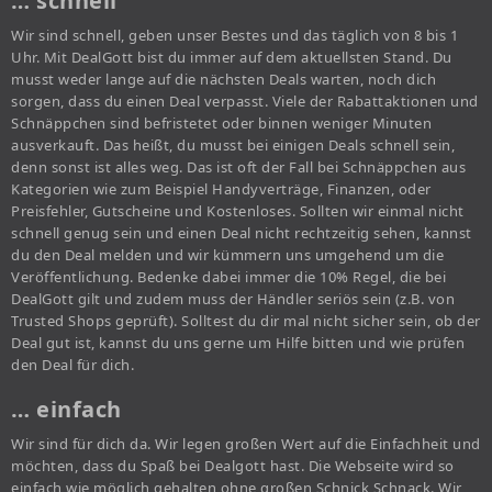
… schnell
Wir sind schnell, geben unser Bestes und das täglich von 8 bis 1
Uhr. Mit DealGott bist du immer auf dem aktuellsten Stand. Du
musst weder lange auf die nächsten Deals warten, noch dich
sorgen, dass du einen Deal verpasst. Viele der Rabattaktionen und
Schnäppchen sind befristetet oder binnen weniger Minuten
ausverkauft. Das heißt, du musst bei einigen Deals schnell sein,
denn sonst ist alles weg. Das ist oft der Fall bei Schnäppchen aus
Kategorien wie zum Beispiel Handyverträge, Finanzen, oder
Preisfehler, Gutscheine und Kostenloses. Sollten wir einmal nicht
schnell genug sein und einen Deal nicht rechtzeitig sehen, kannst
du den Deal melden und wir kümmern uns umgehend um die
Veröffentlichung. Bedenke dabei immer die 10% Regel, die bei
DealGott gilt und zudem muss der Händler seriös sein (z.B. von
Trusted Shops geprüft). Solltest du dir mal nicht sicher sein, ob der
Deal gut ist, kannst du uns gerne um Hilfe bitten und wie prüfen
den Deal für dich.
… einfach
Wir sind für dich da. Wir legen großen Wert auf die Einfachheit und
möchten, dass du Spaß bei Dealgott hast. Die Webseite wird so
einfach wie möglich gehalten ohne großen Schnick Schnack. Wir