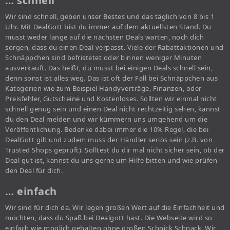
… schnell
Wir sind schnell, geben unser Bestes und das täglich von 8 bis 1
Uhr. Mit DealGott bist du immer auf dem aktuellsten Stand. Du
musst weder lange auf die nächsten Deals warten, noch dich
sorgen, dass du einen Deal verpasst. Viele der Rabattaktionen und
Schnäppchen sind befristetet oder binnen weniger Minuten
ausverkauft. Das heißt, du musst bei einigen Deals schnell sein,
denn sonst ist alles weg. Das ist oft der Fall bei Schnäppchen aus
Kategorien wie zum Beispiel Handyverträge, Finanzen, oder
Preisfehler, Gutscheine und Kostenloses. Sollten wir einmal nicht
schnell genug sein und einen Deal nicht rechtzeitig sehen, kannst
du den Deal melden und wir kümmern uns umgehend um die
Veröffentlichung. Bedenke dabei immer die 10% Regel, die bei
DealGott gilt und zudem muss der Händler seriös sein (z.B. von
Trusted Shops geprüft). Solltest du dir mal nicht sicher sein, ob der
Deal gut ist, kannst du uns gerne um Hilfe bitten und wie prüfen
den Deal für dich.
… einfach
Wir sind für dich da. Wir legen großen Wert auf die Einfachheit und
möchten, dass du Spaß bei Dealgott hast. Die Webseite wird so
einfach wie möglich gehalten ohne großen Schnick Schnack. Wir