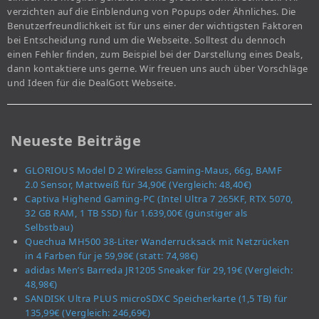
verzichten auf die Einblendung von Popups oder Ähnliches. Die
Benutzerfreundlichkeit ist für uns einer der wichtigsten Faktoren
bei Entscheidung rund um die Webseite. Solltest du dennoch
einen Fehler finden, zum Beispiel bei der Darstellung eines Deals,
dann kontaktiere uns gerne. Wir freuen uns auch über Vorschläge
und Ideen für die DealGott Webseite.
Neueste Beiträge
GLORIOUS Model D 2 Wireless Gaming-Maus, 66g, BAMF
2.0 Sensor, Mattweiß für 34,90€ (Vergleich: 48,40€)
Captiva Highend Gaming-PC (Intel Ultra 7 265KF, RTX 5070,
32 GB RAM, 1 TB SSD) für 1.639,00€ (günstiger als
Selbstbau)
Quechua MH500 38-Liter Wanderrucksack mit Netzrücken
in 4 Farben für je 59,98€ (statt: 74,98€)
adidas Men’s Barreda JR1205 Sneaker für 29,19€ (Vergleich:
48,98€)
SANDISK Ultra PLUS microSDXC Speicherkarte (1,5 TB) für
135,99€ (Vergleich: 246,69€)