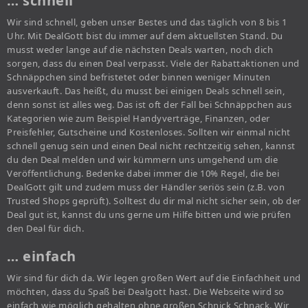
… schnell
Wir sind schnell, geben unser Bestes und das täglich von 8 bis 1
Uhr. Mit DealGott bist du immer auf dem aktuellsten Stand. Du
musst weder lange auf die nächsten Deals warten, noch dich
sorgen, dass du einen Deal verpasst. Viele der Rabattaktionen und
Schnäppchen sind befristetet oder binnen weniger Minuten
ausverkauft. Das heißt, du musst bei einigen Deals schnell sein,
denn sonst ist alles weg. Das ist oft der Fall bei Schnäppchen aus
Kategorien wie zum Beispiel Handyverträge, Finanzen, oder
Preisfehler, Gutscheine und Kostenloses. Sollten wir einmal nicht
schnell genug sein und einen Deal nicht rechtzeitig sehen, kannst
du den Deal melden und wir kümmern uns umgehend um die
Veröffentlichung. Bedenke dabei immer die 10% Regel, die bei
DealGott gilt und zudem muss der Händler seriös sein (z.B. von
Trusted Shops geprüft). Solltest du dir mal nicht sicher sein, ob der
Deal gut ist, kannst du uns gerne um Hilfe bitten und wie prüfen
den Deal für dich.
… einfach
Wir sind für dich da. Wir legen großen Wert auf die Einfachheit und
möchten, dass du Spaß bei Dealgott hast. Die Webseite wird so
einfach wie möglich gehalten ohne großen Schnick Schnack. Wir