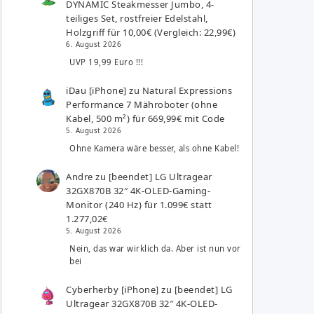
DYNAMIC Steakmesser Jumbo, 4-
teiliges Set, rostfreier Edelstahl,
Holzgriff für 10,00€ (Vergleich: 22,99€)
6. August 2026
UVP 19,99 Euro !!!
iDau [iPhone]
zu
Natural Expressions
Performance 7 Mähroboter (ohne
Kabel, 500 m²) für 669,99€ mit Code
5. August 2026
Ohne Kamera wäre besser, als ohne Kabel!
Andre
zu
[beendet] LG Ultragear
32GX870B 32″ 4K-OLED-Gaming-
Monitor (240 Hz) für 1.099€ statt
1.277,02€
5. August 2026
Nein, das war wirklich da. Aber ist nun vor
bei
Cyberherby [iPhone]
zu
[beendet] LG
Ultragear 32GX870B 32″ 4K-OLED-