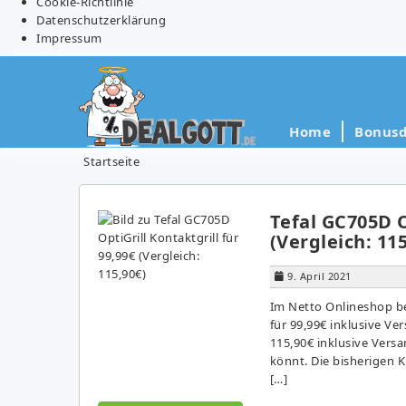
Cookie-Richtlinie
Datenschutzerklärung
Impressum
Home
Bonusd
Startseite
Tefal GC705D O
(Vergleich: 11
9. April 2021
Im Netto Onlineshop be
für 99,99€ inklusive Ve
115,90€ inklusive Versa
könnt. Die bisherigen 
[…]