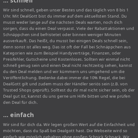
… schnell
Wir sind schnell, geben unser Bestes und das täglich von 8 bis 1
Uhr. Mit DealGott bist du immer auf dem aktuellsten Stand. Du
musst weder lange auf die nächsten Deals warten, noch dich
sorgen, dass du einen Deal verpasst. Viele der Rabattaktionen und
Schnäppchen sind befristetet oder binnen weniger Minuten
ausverkauft. Das heißt, du musst bei einigen Deals schnell sein,
denn sonst ist alles weg. Das ist oft der Fall bei Schnäppchen aus
Kategorien wie zum Beispiel Handyverträge, Finanzen, oder
Preisfehler, Gutscheine und Kostenloses. Sollten wir einmal nicht
schnell genug sein und einen Deal nicht rechtzeitig sehen, kannst
du den Deal melden und wir kümmern uns umgehend um die
Veröffentlichung. Bedenke dabei immer die 10% Regel, die bei
DealGott gilt und zudem muss der Händler seriös sein (z.B. von
Trusted Shops geprüft). Solltest du dir mal nicht sicher sein, ob der
Deal gut ist, kannst du uns gerne um Hilfe bitten und wie prüfen
den Deal für dich.
… einfach
Wir sind für dich da. Wir legen großen Wert auf die Einfachheit und
möchten, dass du Spaß bei Dealgott hast. Die Webseite wird so
einfach wie möglich gehalten ohne großen Schnick Schnack. Wir