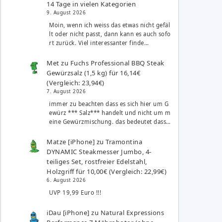
14 Tage in vielen Kategorien
9. August 2026
Moin, wenn ich weiss das etwas nicht gefäl
lt oder nicht passt, dann kann es auch sofo
rt zurück. Viel interessanter finde…
Met
zu
Fuchs Professional BBQ Steak
Gewürzsalz (1,5 kg) für 16,14€
(Vergleich: 23,94€)
7. August 2026
immer zu beachten dass es sich hier um G
ewürz *** Salz*** handelt und nicht um m
eine Gewürzmischung. das bedeutet dass…
Matze [iPhone]
zu
Tramontina
DYNAMIC Steakmesser Jumbo, 4-
teiliges Set, rostfreier Edelstahl,
Holzgriff für 10,00€ (Vergleich: 22,99€)
6. August 2026
UVP 19,99 Euro !!!
iDau [iPhone]
zu
Natural Expressions