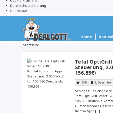
Cookie-Richtlinie
Datenschutzerklärung
Impressum
Home
Bonusd
Startseite
Tefal OptiGril
Steuerung, 2.0
156,85€)
-33%
3. Dezember
Schlagt zu solange der
Tefal OptiGrill Smart G
105,58€ inklusive Vers
Gutscheincode Geschenk
Kontaktgrill […]