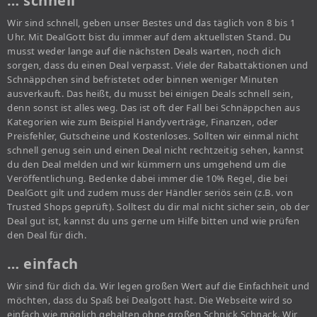
… schnell
Wir sind schnell, geben unser Bestes und das täglich von 8 bis 1
Uhr. Mit DealGott bist du immer auf dem aktuellsten Stand. Du
musst weder lange auf die nächsten Deals warten, noch dich
sorgen, dass du einen Deal verpasst. Viele der Rabattaktionen und
Schnäppchen sind befristetet oder binnen weniger Minuten
ausverkauft. Das heißt, du musst bei einigen Deals schnell sein,
denn sonst ist alles weg. Das ist oft der Fall bei Schnäppchen aus
Kategorien wie zum Beispiel Handyverträge, Finanzen, oder
Preisfehler, Gutscheine und Kostenloses. Sollten wir einmal nicht
schnell genug sein und einen Deal nicht rechtzeitig sehen, kannst
du den Deal melden und wir kümmern uns umgehend um die
Veröffentlichung. Bedenke dabei immer die 10% Regel, die bei
DealGott gilt und zudem muss der Händler seriös sein (z.B. von
Trusted Shops geprüft). Solltest du dir mal nicht sicher sein, ob der
Deal gut ist, kannst du uns gerne um Hilfe bitten und wie prüfen
den Deal für dich.
… einfach
Wir sind für dich da. Wir legen großen Wert auf die Einfachheit und
möchten, dass du Spaß bei Dealgott hast. Die Webseite wird so
einfach wie möglich gehalten ohne großen Schnick Schnack. Wir